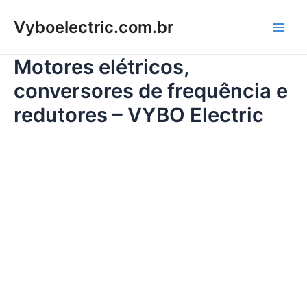
Ir
Vyboelectric.com.br
para
Main
o
conteúdo
Motores elétricos,
Men
conversores de frequência e
redutores – VYBO Electric